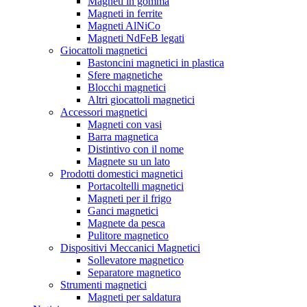
Magneti in gomma
Magneti in ferrite
Magneti AlNiCo
Magneti NdFeB legati
Giocattoli magnetici
Bastoncini magnetici in plastica
Sfere magnetiche
Blocchi magnetici
Altri giocattoli magnetici
Accessori magnetici
Magneti con vasi
Barra magnetica
Distintivo con il nome
Magnete su un lato
Prodotti domestici magnetici
Portacoltelli magnetici
Magneti per il frigo
Ganci magnetici
Magnete da pesca
Pulitore magnetico
Dispositivi Meccanici Magnetici
Sollevatore magnetico
Separatore magnetico
Strumenti magnetici
Magneti per saldatura