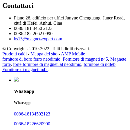
Contattaci
Piano 26, edificio per uffici Junyue Chenguang, Juner Road,
città di Hefei, Anhui, Cina
0086-181 3450 2123
0086-182 2662 0990
hs15@magnet-expert.com
© Copyright - 2010-2022: Tutti i diritti riservati.
Prodotti caldi
-
Mappa del sito
-
AMP Mobile
fornitore di boro ferro neodimio
,
Fornitore di magneti n45
,
Magnete
forte
,
forte fornitore di magneti al neodimio
,
fornitore di ndfeb
,
Fornitore di magneti n42
,
Whatsapp
Whatsapp
0086-18134502123
0086-18226620990