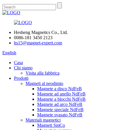
Hesheng Magnetics Co., Ltd.
0086-181 3450 2123
hs15@magnet-expert.com
English
Casa
Chi siamo
Visita alla fabbrica
Prodotti
Magneti al neodimio
Magnete a disco NdFeB
Magnete ad anello NdFeB
Magnete a blocchi NdFeB
Magnete ad arco NdFeB
Magnete speciale NdFeB
Magnete svasato NdFeB
Materiali magnetici
Magneti SmCo